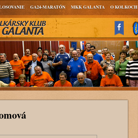
LOSOVANIE
GA24-MARATÓN
MKK GALANTA
O KOLKOCH
domová