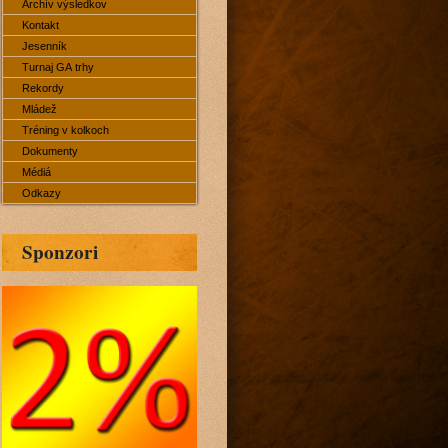
Archív výsledkov
Kontakt
Jesenník
Turnaj GA trhy
Rekordy
Mládež
Tréning v kolkoch
Dokumenty
Médiá
Odkazy
Sponzori