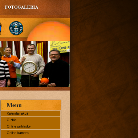
FOTOGALÉRIA
Menu
Kalendár akcií
O Nás
Online prihlášky
Online kamera