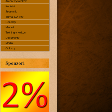
Archív výsledkov
Kontakt
Jesenník
Turnaj GA trhy
Rekordy
Mládež
Tréning v kolkoch
Dokumenty
Médiá
Odkazy
Sponzori