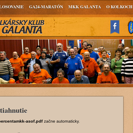
LOSOVANIE
GA24-MARATÓN
MKK GALANTA
O KOLKOCH
tiahnutie
percentamkk-asof.pdf
začne automaticky.