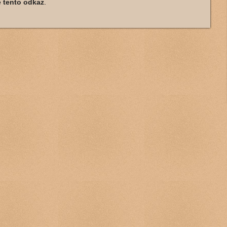
e
tento odkaz
.