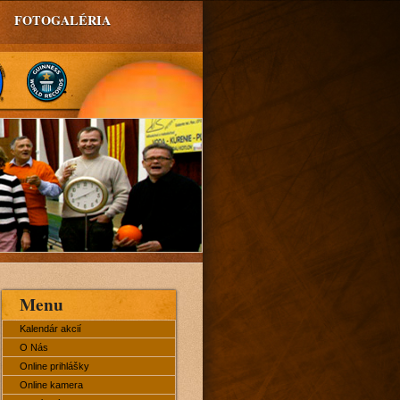
FOTOGALÉRIA
Menu
Kalendár akcií
O Nás
Online prihlášky
Online kamera