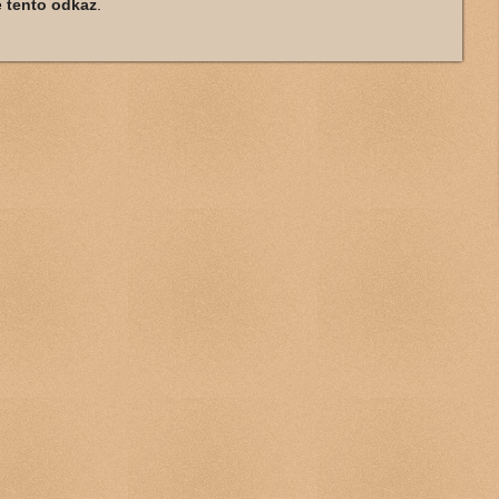
e
tento odkaz
.