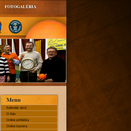
FOTOGALÉRIA
Menu
Kalendár akcií
O Nás
Online prihlášky
Online kamera