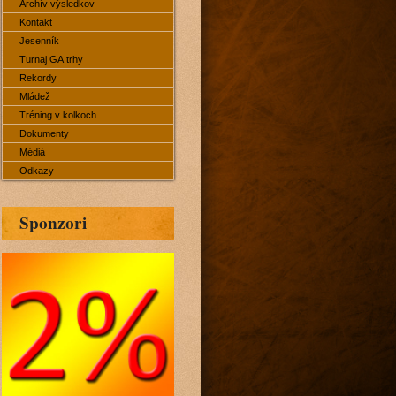
Archív výsledkov
Kontakt
Jesenník
Turnaj GA trhy
Rekordy
Mládež
Tréning v kolkoch
Dokumenty
Médiá
Odkazy
Sponzori