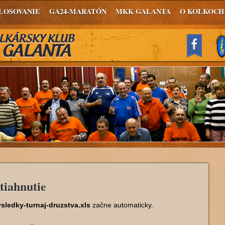
LOSOVANIE
GA24-MARATÓN
MKK GALANTA
O KOLKOCH
tiahnutie
sledky-turnaj-druzstva.xls
začne automaticky.