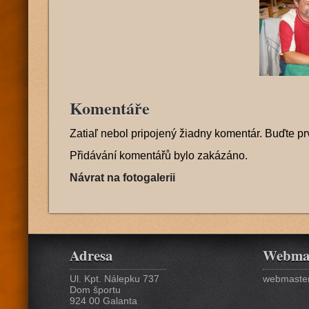
Komentáře
Zatiaľ nebol pripojený žiadny komentár. Buďte pr
Přidávání komentářů bylo zakázáno.
Návrat na fotogalerii
Adresa
Webma
Ul. Kpt. Nálepku 737
webmaster
Dom športu
924 00 Galanta