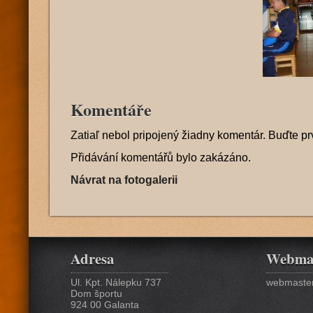
Komentáře
Zatiaľ nebol pripojený žiadny komentár. Buďte pr
Přidávání komentářů bylo zakázáno.
Návrat na fotogalerii
Adresa
Webma
Ul. Kpt. Nálepku 737
webmaster
Dom športu
924 00 Galanta