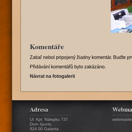
Komentáře
Zatiaľ nebol pripojený žiadny komentár. Buďte pr
Přidávání komentářů bylo zakázáno.
Návrat na fotogalerii
Adresa
Webma
Ul. Kpt. Nálepku 737
webmaster
Dom športu
924 00 Galanta