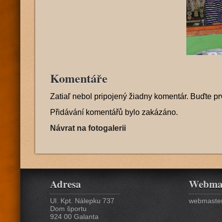
Komentáře
Zatiaľ nebol pripojený žiadny komentár. Buďte pr
Přidávání komentářů bylo zakázáno.
Návrat na fotogalerii
Adresa
Webma
Ul. Kpt. Nálepku 737
webmaster
Dom športu
924 00 Galanta