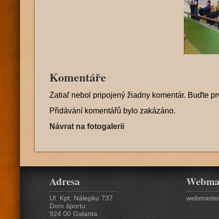
Komentáře
Zatiaľ nebol pripojený žiadny komentár. Buďte pr
Přidávání komentářů bylo zakázáno.
Návrat na fotogalerii
Adresa
Webma
Ul. Kpt. Nálepku 737
webmaster
Dom športu
924 00 Galanta