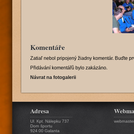
Komentáře
Zatiaľ nebol pripojený žiadny komentár. Buďte pr
Přidávání komentářů bylo zakázáno.
Návrat na fotogalerii
Adresa
Webma
Ul. Kpt. Nálepku 737
webmaster
Dom športu
924 00 Galanta