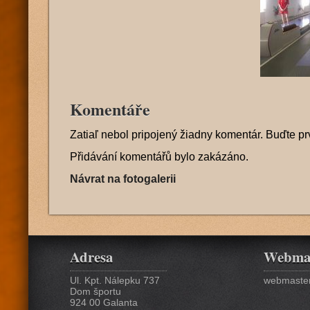
Komentáře
Zatiaľ nebol pripojený žiadny komentár. Buďte pr
Přidávání komentářů bylo zakázáno.
Návrat na fotogalerii
Adresa
Webma
Ul. Kpt. Nálepku 737
webmaster
Dom športu
924 00 Galanta