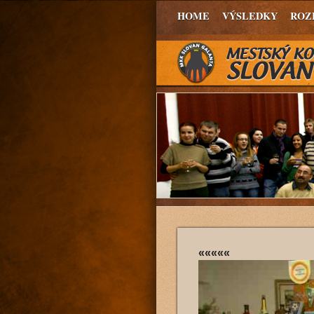
HOME
VÝSLEDKY
ROZ
«««««