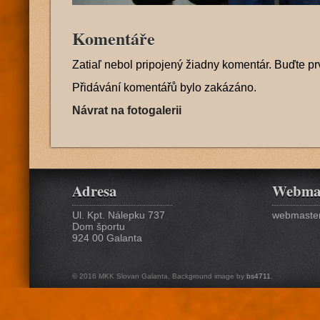
Komentáře
Zatiaľ nebol pripojený žiadny komentár. Buďte pr
Přidávání komentářů bylo zakázáno.
Návrat na fotogalerii
Adresa
Webma
Ul. Kpt. Nálepku 737
webmaster
Dom športu
924 00 Galanta
© 2016 MKK Slovan Galanta. Background image by
bs4711
.