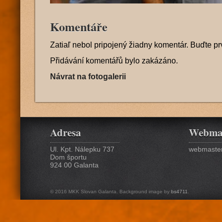
Komentáře
Zatiaľ nebol pripojený žiadny komentár. Buďte pr
Přidávání komentářů bylo zakázáno.
Návrat na fotogalerii
Adresa
Webma
Ul. Kpt. Nálepku 737
webmaster
Dom športu
924 00 Galanta
© 2016 MKK Slovan Galanta. Background image by
bs4711
.