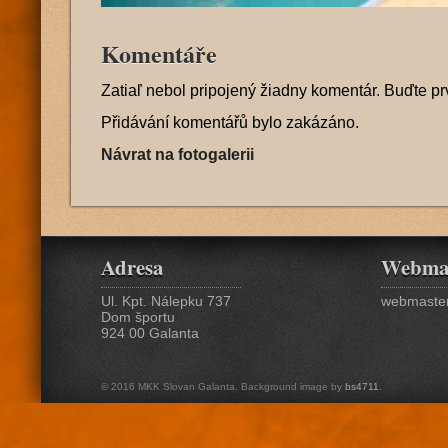
Komentáře
Zatiaľ nebol pripojený žiadny komentár. Buďte pr
Přidávání komentářů bylo zakázáno.
Návrat na fotogalerii
Adresa
Webma
Ul. Kpt. Nálepku 737
webmaster
Dom športu
924 00 Galanta
© 2016 MKK Slovan Galanta. Background image by
bs4711
.