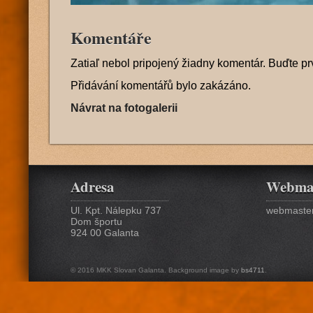
Komentáře
Zatiaľ nebol pripojený žiadny komentár. Buďte pr
Přidávání komentářů bylo zakázáno.
Návrat na fotogalerii
Adresa
Webma
Ul. Kpt. Nálepku 737
webmaster
Dom športu
924 00 Galanta
© 2016 MKK Slovan Galanta. Background image by
bs4711
.