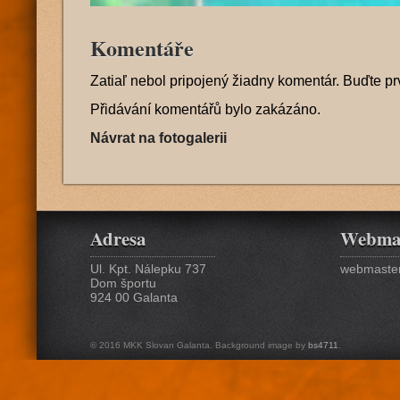
Komentáře
Zatiaľ nebol pripojený žiadny komentár. Buďte pr
Přidávání komentářů bylo zakázáno.
Návrat na fotogalerii
Adresa
Webma
Ul. Kpt. Nálepku 737
webmaster
Dom športu
924 00 Galanta
© 2016 MKK Slovan Galanta. Background image by
bs4711
.