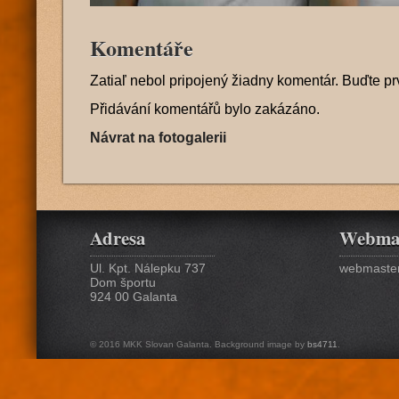
Komentáře
Zatiaľ nebol pripojený žiadny komentár. Buďte pr
Přidávání komentářů bylo zakázáno.
Návrat na fotogalerii
Adresa
Webma
Ul. Kpt. Nálepku 737
webmaster
Dom športu
924 00 Galanta
© 2016 MKK Slovan Galanta. Background image by
bs4711
.