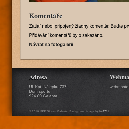
Komentáře
Zatiaľ nebol pripojený žiadny komentár. Buďte pr
Přidávání komentářů bylo zakázáno.
Návrat na fotogalerii
Adresa
Webma
Ul. Kpt. Nálepku 737
webmaster
Dom športu
924 00 Galanta
© 2016 MKK Slovan Galanta. Background image by
bs4711
.