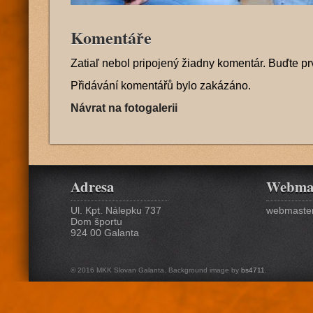
Komentáře
Zatiaľ nebol pripojený žiadny komentár. Buďte pr
Přidávání komentářů bylo zakázáno.
Návrat na fotogalerii
Adresa
Webma
Ul. Kpt. Nálepku 737
webmaster
Dom športu
924 00 Galanta
© 2016 MKK Slovan Galanta. Background image by
bs4711
.