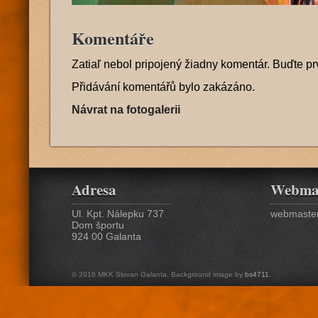
Komentáře
Zatiaľ nebol pripojený žiadny komentár. Buďte pr
Přidávání komentářů bylo zakázáno.
Návrat na fotogalerii
Adresa
Webma
Ul. Kpt. Nálepku 737
webmaster
Dom športu
924 00 Galanta
© 2016 MKK Slovan Galanta. Background image by
bs4711
.