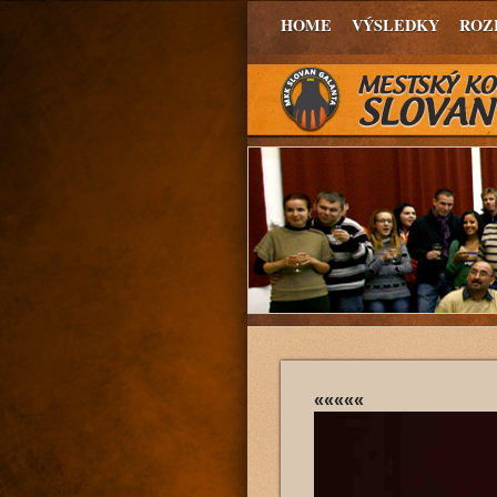
HOME
VÝSLEDKY
ROZ
«««««