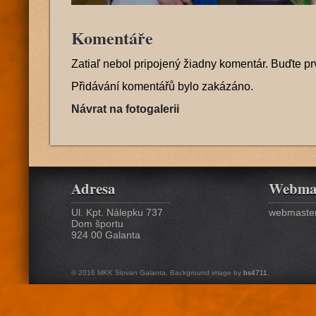
Komentáře
Zatiaľ nebol pripojený žiadny komentár. Buďte pr
Přidávání komentářů bylo zakázáno.
Návrat na fotogalerii
Adresa
Webma
Ul. Kpt. Nálepku 737
webmaster
Dom športu
924 00 Galanta
© 2016 MKK Slovan Galanta. Background image by
bs4711
.