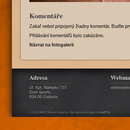
Komentáře
Zatiaľ nebol pripojený žiadny komentár. Buďte pr
Přidávání komentářů bylo zakázáno.
Návrat na fotogalerii
Adresa
Webma
Ul. Kpt. Nálepku 737
webmaster
Dom športu
924 00 Galanta
© 2016 MKK Slovan Galanta. Background image by
bs4711
.