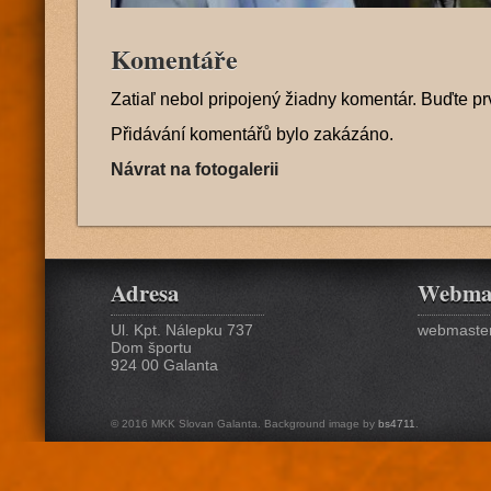
Komentáře
Zatiaľ nebol pripojený žiadny komentár. Buďte pr
Přidávání komentářů bylo zakázáno.
Návrat na fotogalerii
Adresa
Webma
Ul. Kpt. Nálepku 737
webmaster
Dom športu
924 00 Galanta
© 2016 MKK Slovan Galanta. Background image by
bs4711
.