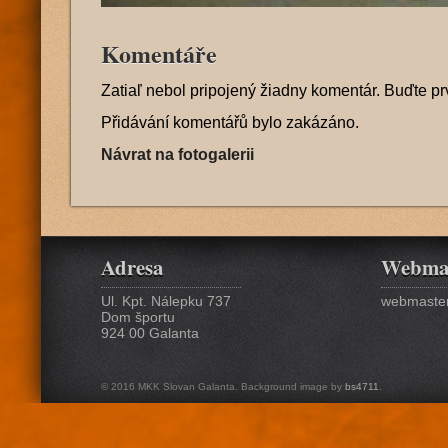
Komentáře
Zatiaľ nebol pripojený žiadny komentár. Buďte pr
Přidávání komentářů bylo zakázáno.
Návrat na fotogalerii
Adresa
Webma
Ul. Kpt. Nálepku 737
webmaster
Dom športu
924 00 Galanta
© 2016 MKK Slovan Galanta. Background image by
bs4711
.