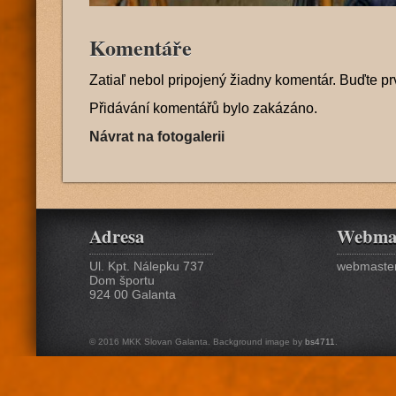
Komentáře
Zatiaľ nebol pripojený žiadny komentár. Buďte pr
Přidávání komentářů bylo zakázáno.
Návrat na fotogalerii
Adresa
Webma
Ul. Kpt. Nálepku 737
webmaster
Dom športu
924 00 Galanta
© 2016 MKK Slovan Galanta. Background image by
bs4711
.