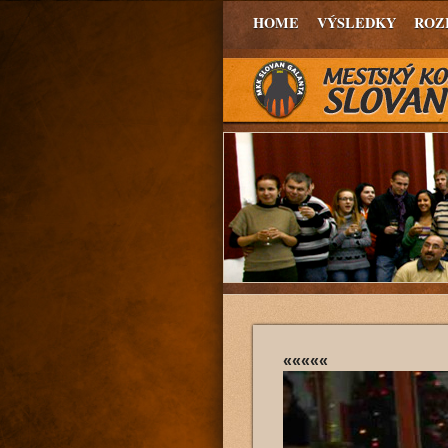
HOME
VÝSLEDKY
ROZ
«««««