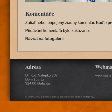
Komentáře
Zatiaľ nebol pripojený žiadny komentár. Buďte pr
Přidávání komentářů bylo zakázáno.
Návrat na fotogalerii
Adresa
Webma
Ul. Kpt. Nálepku 737
webmaster
Dom športu
924 00 Galanta
© 2016 MKK Slovan Galanta. Background image by
bs4711
.