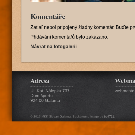
Komentáře
Zatiaľ nebol pripojený žiadny komentár. Buďte pr
Přidávání komentářů bylo zakázáno.
Návrat na fotogalerii
Adresa
Webma
Ul. Kpt. Nálepku 737
webmaster
Dom športu
924 00 Galanta
© 2016 MKK Slovan Galanta. Background image by
bs4711
.