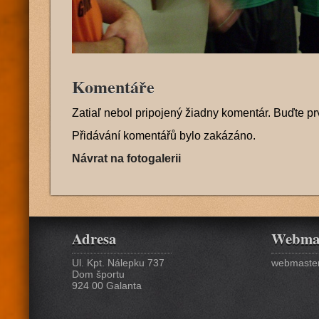
Komentáře
Zatiaľ nebol pripojený žiadny komentár. Buďte pr
Přidávání komentářů bylo zakázáno.
Návrat na fotogalerii
Adresa
Webma
Ul. Kpt. Nálepku 737
webmaster
Dom športu
924 00 Galanta