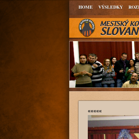
HOME
VÝSLEDKY
ROZ
«««««