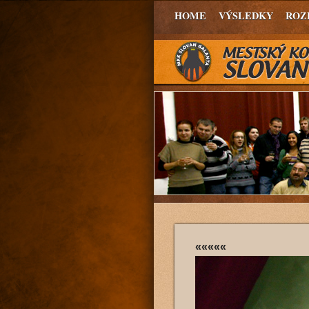
HOME
VÝSLEDKY
ROZ
«««««