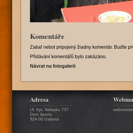
Komentáře
Zatiaľ nebol pripojený žiadny komentár. Buďte pr
Přidávání komentářů bylo zakázáno.
Návrat na fotogalerii
Adresa
Webma
Ul. Kpt. Nálepku 737
webmaster
Dom športu
924 00 Galanta