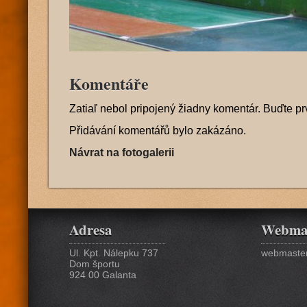
Komentáře
Zatiaľ nebol pripojený žiadny komentár. Buďte pr
Přidávání komentářů bylo zakázáno.
Návrat na fotogalerii
Adresa
Webma
Ul. Kpt. Nálepku 737
webmaster
Dom športu
924 00 Galanta