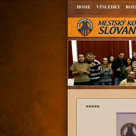
HOME
VÝSLEDKY
ROZ
«««««