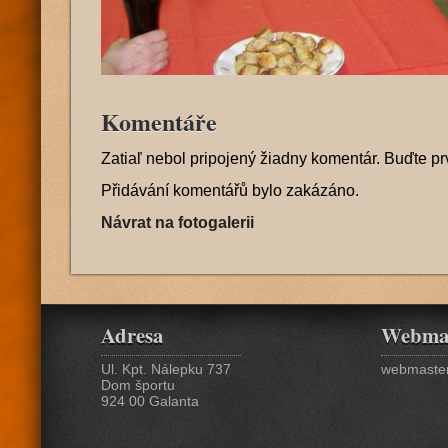
Komentáře
Zatiaľ nebol pripojený žiadny komentár. Buďte pr
Přidávání komentářů bylo zakázáno.
Návrat na fotogalerii
Adresa
Webma
Ul. Kpt. Nálepku 737
webmaster
Dom športu
924 00 Galanta