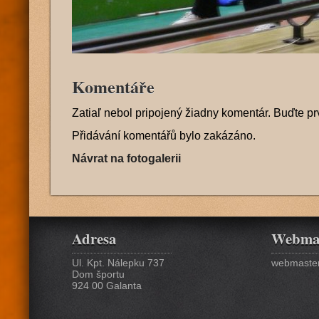
Komentáře
Zatiaľ nebol pripojený žiadny komentár. Buďte pr
Přidávání komentářů bylo zakázáno.
Návrat na fotogalerii
Adresa
Webma
Ul. Kpt. Nálepku 737
webmaster
Dom športu
924 00 Galanta