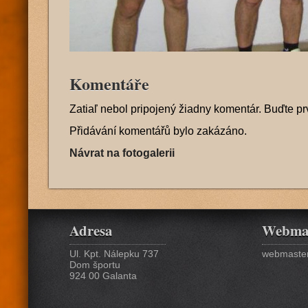
Komentáře
Zatiaľ nebol pripojený žiadny komentár. Buďte pr
Přidávání komentářů bylo zakázáno.
Návrat na fotogalerii
Adresa
Webma
Ul. Kpt. Nálepku 737
webmaster
Dom športu
924 00 Galanta