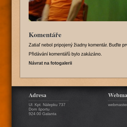
Komentáře
Zatiaľ nebol pripojený žiadny komentár. Buďte pr
Přidávání komentářů bylo zakázáno.
Návrat na fotogalerii
Adresa
Webma
Ul. Kpt. Nálepku 737
webmaster
Dom športu
924 00 Galanta