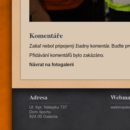
Komentáře
Zatiaľ nebol pripojený žiadny komentár. Buďte pr
Přidávání komentářů bylo zakázáno.
Návrat na fotogalerii
Adresa
Webma
Ul. Kpt. Nálepku 737
webmaster
Dom športu
924 00 Galanta