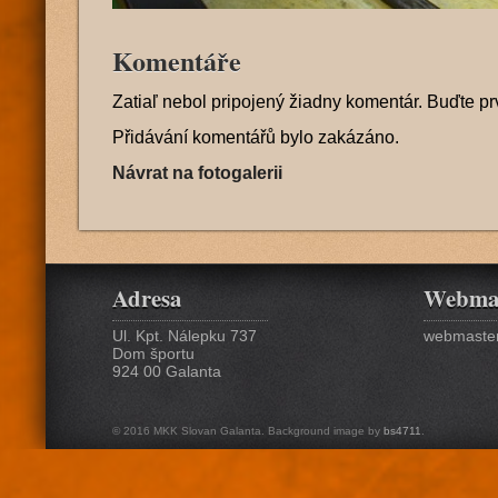
Komentáře
Zatiaľ nebol pripojený žiadny komentár. Buďte pr
Přidávání komentářů bylo zakázáno.
Návrat na fotogalerii
Adresa
Webma
Ul. Kpt. Nálepku 737
webmaster
Dom športu
924 00 Galanta
© 2016 MKK Slovan Galanta. Background image by
bs4711
.