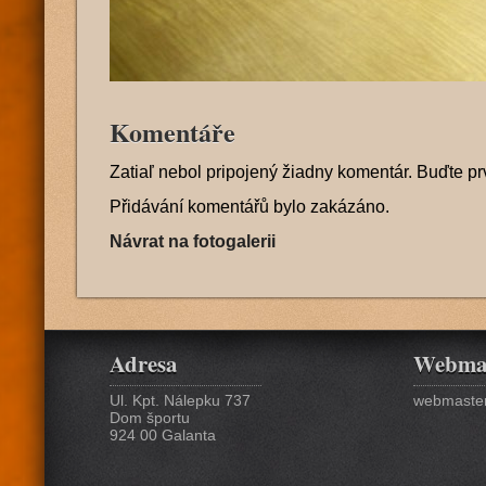
Komentáře
Zatiaľ nebol pripojený žiadny komentár. Buďte pr
Přidávání komentářů bylo zakázáno.
Návrat na fotogalerii
Adresa
Webma
Ul. Kpt. Nálepku 737
webmaster
Dom športu
924 00 Galanta