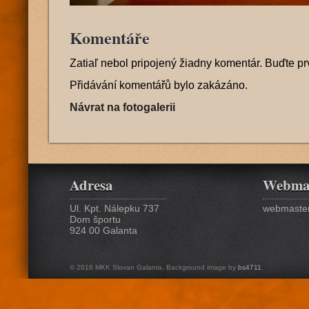
Komentáře
Zatiaľ nebol pripojený žiadny komentár. Buďte pr
Přidávání komentářů bylo zakázáno.
Návrat na fotogalerii
Adresa
Webma
Ul. Kpt. Nálepku 737
webmaster
Dom športu
924 00 Galanta
© 2016 MKK Slovan Galanta. Background image by
bs4711
.