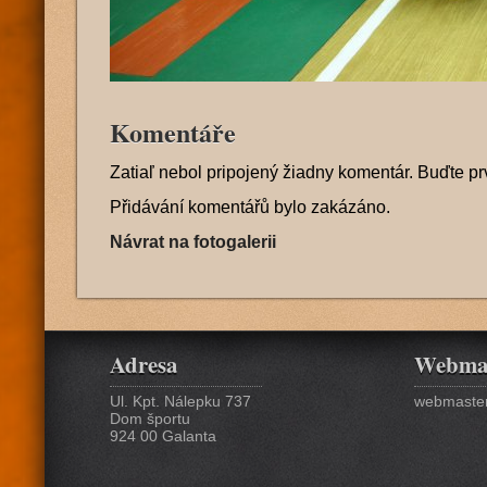
Komentáře
Zatiaľ nebol pripojený žiadny komentár. Buďte pr
Přidávání komentářů bylo zakázáno.
Návrat na fotogalerii
Adresa
Webma
Ul. Kpt. Nálepku 737
webmaster
Dom športu
924 00 Galanta