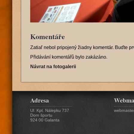
Komentáře
Zatiaľ nebol pripojený žiadny komentár. Buďte pr
Přidávání komentářů bylo zakázáno.
Návrat na fotogalerii
Adresa
Webma
Ul. Kpt. Nálepku 737
webmaster
Dom športu
924 00 Galanta