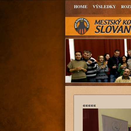
HOME
VÝSLEDKY
ROZ
«««««