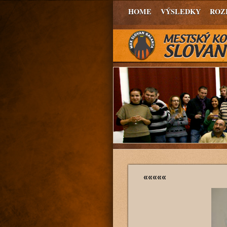
HOME
VÝSLEDKY
ROZ
«««««