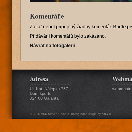
Komentáře
Zatiaľ nebol pripojený žiadny komentár. Buďte pr
Přidávání komentářů bylo zakázáno.
Návrat na fotogalerii
Adresa
Webma
Ul. Kpt. Nálepku 737
webmaster
Dom športu
924 00 Galanta
© 2016 MKK Slovan Galanta. Background image by
bs4711
.