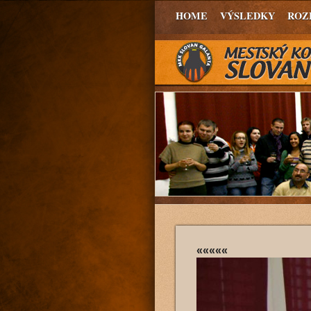
HOME
VÝSLEDKY
ROZ
«««««