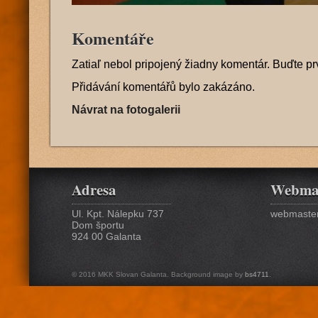
Komentáře
Zatiaľ nebol pripojený žiadny komentár. Buďte pr
Přidávání komentářů bylo zakázáno.
Návrat na fotogalerii
Adresa
Webma
Ul. Kpt. Nálepku 737
webmaster
Dom športu
924 00 Galanta
© 2016 MKK Slovan Galanta. Background image by
bs4711
.